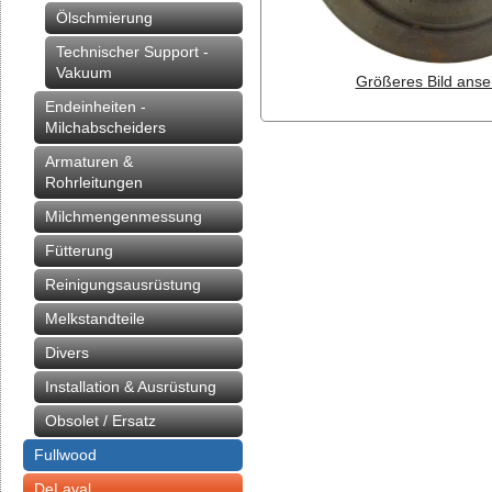
Ölschmierung
Technischer Support -
Vakuum
Größeres Bild anse
Endeinheiten -
Milchabscheiders
Armaturen &
Rohrleitungen
Milchmengenmessung
Fütterung
Reinigungsausrüstung
Melkstandteile
Divers
Installation & Ausrüstung
Obsolet / Ersatz
Fullwood
DeLaval