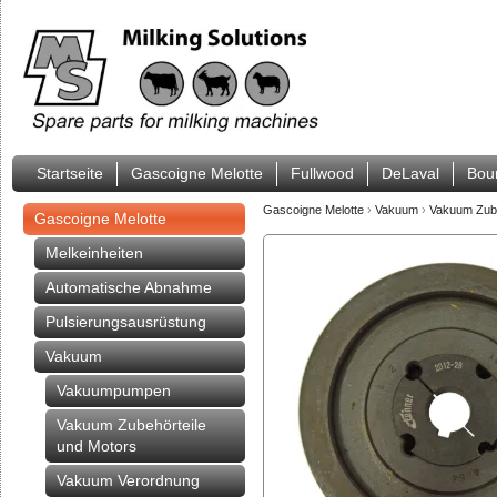
Startseite
Gascoigne Melotte
Fullwood
DeLaval
Bou
Gascoigne Melotte
›
Vakuum
›
Vakuum Zube
Gascoigne Melotte
Melkeinheiten
Automatische Abnahme
Pulsierungsausrüstung
Vakuum
Vakuumpumpen
Vakuum Zubehörteile
und Motors
Vakuum Verordnung