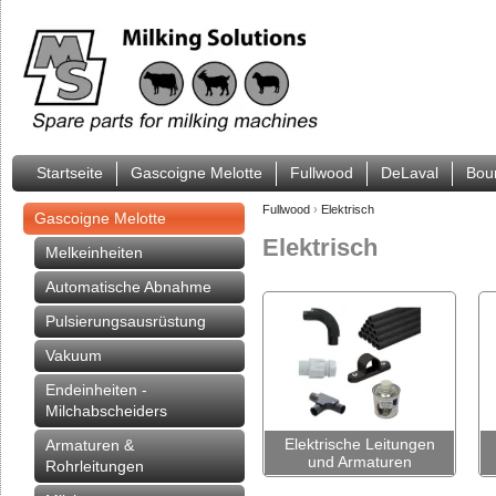
Startseite
Gascoigne Melotte
Fullwood
DeLaval
Bou
Fullwood
›
Elektrisch
Gascoigne Melotte
Elektrisch
Melkeinheiten
Automatische Abnahme
Pulsierungsausrüstung
Vakuum
Endeinheiten -
Milchabscheiders
Elektrische Leitungen
Armaturen &
und Armaturen
Rohrleitungen