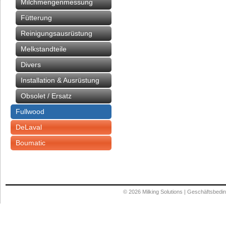
Milchmengenmessung
Fütterung
Reinigungsausrüstung
Melkstandteile
Divers
Installation & Ausrüstung
Obsolet / Ersatz
Fullwood
DeLaval
Boumatic
© 2026
Milking Solutions
|
Geschäftsbedi