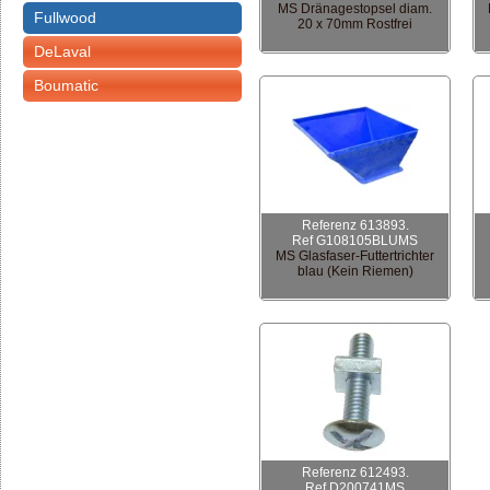
MS Dränagestopsel diam.
Fullwood
20 x 70mm Rostfrei
DeLaval
Boumatic
Referenz 613893.
Ref G108105BLUMS
MS Glasfaser-Futtertrichter
blau (Kein Riemen)
Referenz 612493.
Ref D200741MS