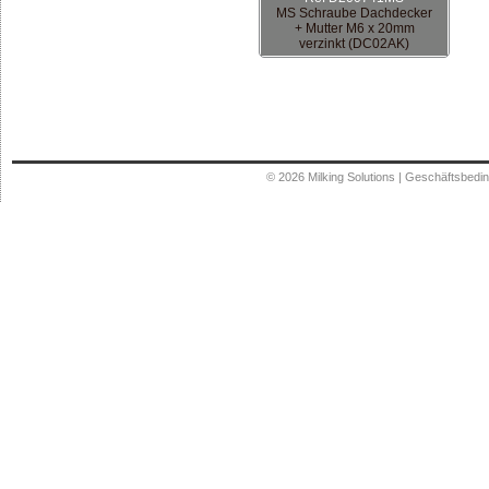
MS Schraube Dachdecker
+ Mutter M6 x 20mm
verzinkt (DC02AK)
© 2026
Milking Solutions
|
Geschäftsbedi