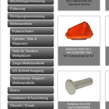
Milchmengenmessung
MS Futterschale für
Standard Isoline
Fütterung
Reinigungsausrüstung
Melkstandteile
Futterschalen
Zylinder, Teile &
Reparatur
Referenz 608130-1.
Teile für Tandem
Ref D385806-7MS
Melkplätzen
MS Futterschale für 50°
Ziege Melkstandteile
US Schnell Ausgang
Technischer Support -
Melkstandteile
Divers
Installation & Ausrüstung
Referenz 613749.
Obsolet / Ersatz
Ref D428038MS