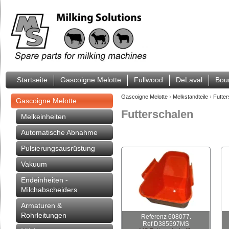
Startseite
Gascoigne Melotte
Fullwood
DeLaval
Bou
Gascoigne Melotte
›
Melkstandteile
›
Futter
Gascoigne Melotte
Futterschalen
Melkeinheiten
Automatische Abnahme
Pulsierungsausrüstung
Vakuum
Endeinheiten -
Milchabscheiders
Armaturen &
Rohrleitungen
Referenz 608077.
Ref D385597MS