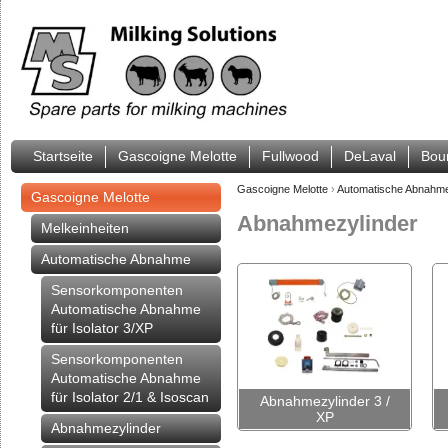
Startseite
Gascoigne Melotte
Fullwood
DeLaval
Bou
Gascoigne Melotte
›
Automatische Abnahm
Gascoigne Melotte
Abnahmezylinder
Melkeinheiten
Automatische Abnahme
Sensorkomponenten
Automatische Abnahme
für Isolator 3/XP
Sensorkomponenten
Automatische Abnahme
für Isolator 2/1 & Isoscan
Abnahmezylinder 3 /
XP
Abnahmezylinder