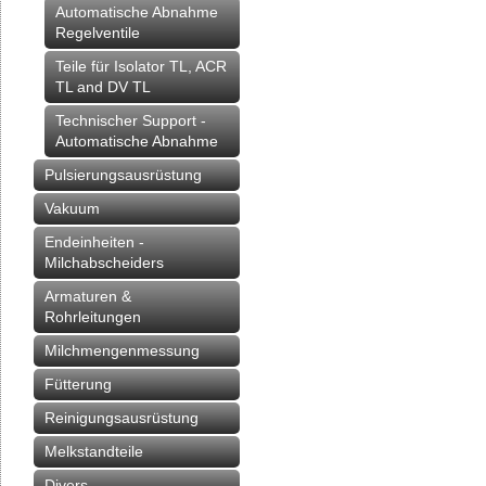
Automatische Abnahme
Regelventile
Teile für Isolator TL, ACR
TL and DV TL
Technischer Support -
Automatische Abnahme
Pulsierungsausrüstung
Vakuum
Endeinheiten -
Milchabscheiders
Armaturen &
Rohrleitungen
Milchmengenmessung
Fütterung
Reinigungsausrüstung
Melkstandteile
Divers