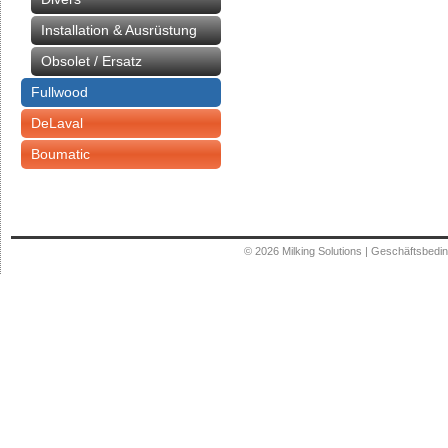
Installation & Ausrüstung
Obsolet / Ersatz
Fullwood
DeLaval
Boumatic
© 2026
Milking Solutions
|
Geschäftsbedi