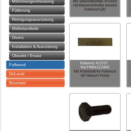
Milchmengenmessung
MS Vakuumpumpe VP1600
mit Riemenscheibe (ersetzt
Fullwood Q4)
Fütterung
Reinigungsausrüstung
Melkstandteile
Divers
Installation & Ausrüstung
Obsolet / Ersatz
Referenz 415707 .
Fullwood
Ref FW041115MS
MS Rotorblatt für Fullwood
DeLaval
Q4 Vakuum Pump
Boumatic