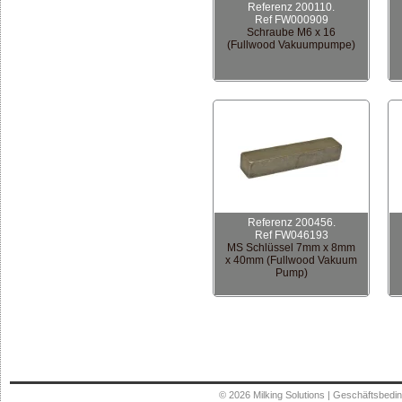
Referenz 200110.
Ref FW000909
Schraube M6 x 16
(Fullwood Vakuumpumpe)
Referenz 200456.
Ref FW046193
MS Schlüssel 7mm x 8mm
x 40mm (Fullwood Vakuum
Pump)
© 2026
Milking Solutions
|
Geschäftsbedi