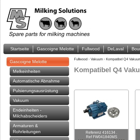
Startseite
Gascoigne Melotte
Fullwood
DeLaval
Bou
Fullwood
›
Vakuum
›
Kompatibel Q4 Vaku
Gascoigne Melotte
Kompatibel Q4 Va
Melkeinheiten
Automatische Abnahme
Pulsierungsausrüstung
Vakuum
Endeinheiten -
Milchabscheiders
Armaturen &
Rohrleitungen
Referenz 416134 .
Ref FW041840MS