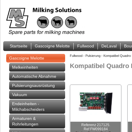
Startseite
Gascoigne Melotte
Fullwood
DeLaval
Bou
Fullwood
›
Pulsierung
›
Kompatibel Quadro 
Gascoigne Melotte
Kompatibel Quadro 
Melkeinheiten
Automatische Abnahme
Pulsierungsausrüstung
Vakuum
Endeinheiten -
Milchabscheiders
Armaturen &
Rohrleitungen
Referenz 217125.
Ref FW099184