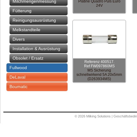
Milchmengenmessung
Platine Quadro Puls Euro
24V
Fütterung
Reinigungsausrüstung
Melkstandteile
Divers
Installation & Ausrüstung
Obsolet / Ersatz
Referenz 400517.
Ref FW097860MS
Fullwood
MS Sicherung
schnellwirkend 5A 20x5mm
DeLaval
(D263934MS)
Boumatic
© 2026
Milking Solutions
|
Geschäftsbedi