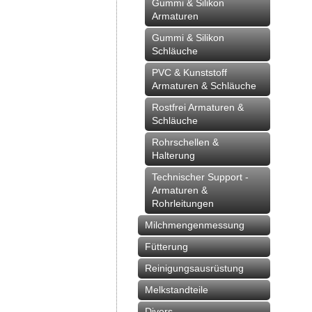
Gummi & Silikon
Armaturen
Gummi & Silikon
Schläuche
PVC & Kunststoff
Armaturen & Schläuche
Rostfrei Armaturen &
Schläuche
Rohrschellen &
Halterung
Technischer Support -
Armaturen &
Rohrleitungen
Milchmengenmessung
Fütterung
Reinigungsausrüstung
Melkstandteile
Divers