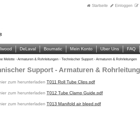
Startseite
Einloggen
llwood
DeLaval
Boumatic
Mein Konto
Uber Uns
FAQ
ne Melotte
›
Armaturen & Rohrleitungen
›
Technischer Support - Armaturen & Rohrleitungen
nischer Support - Armaturen & Rohrleitun
 hier zum herunterladen
T011 Roll Tube Clips.pdf
 hier zum herunterladen
T012 Tube Clamp Guide.pdf
 hier zum herunterladen
T013 Manifold air bleed.pdf