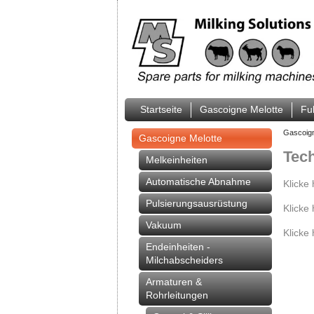
Startseite
Gascoigne Melotte
Fu
Gascoig
Gascoigne Melotte
Tech
Melkeinheiten
Automatische Abnahme
Klicke
Pulsierungsausrüstung
Klicke
Vakuum
Klicke
Endeinheiten -
Milchabscheiders
Armaturen &
Rohrleitungen