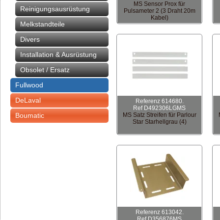
MS Sensor Prox für
Reinigungsausrüstung
Pulsameter 2 (3 Draht 20m
Kabel)
Melkstandteile
Divers
Installation & Ausrüstung
Obsolet / Ersatz
Fullwood
DeLaval
Referenz 614680.
Ref D492306LGMS
Boumatic
MS Satz Streifen für Parlour
Star Starhellgrau (4)
Referenz 613042.
Ref D356876MS