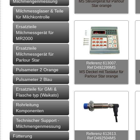
Milchmengenmessung
MS Steuergerät für Parlour
Star orange
Milchmessglaser & Teile
für Milchkontrolle
Ersatzteile
Milchmessgerät für
MR2000
Ersatzteile
Milchmessgerät für
Parlour Star
Referenz 613007.
Ref D492299MS
Pulsameter 2 Orange
MS Deckel mit Tastatur für
Parlour Star orange
Pulsameter 2 Blau
Ersatzteile für GMi &
Flasche typ (Waikato)
Rohrleitung
Komponenten
Technischer Support -
Milchmengenmessung
Referenz 612613.
Fütterung
Ref D492504MS