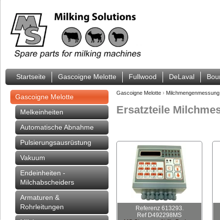
Startseite
Gascoigne Melotte
Fullwood
DeLaval
Bou
Gascoigne Melotte
›
Milchmengenmessung
Gascoigne Melotte
Ersatzteile Milchmes
Melkeinheiten
Automatische Abnahme
Pulsierungsausrüstung
Vakuum
Endeinheiten -
Milchabscheiders
Armaturen &
Rohrleitungen
Referenz 613293.
Ref D492298MS