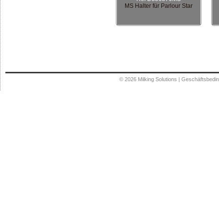
MS Halter für Parlour Star
© 2026
Milking Solutions
|
Geschäftsbedi