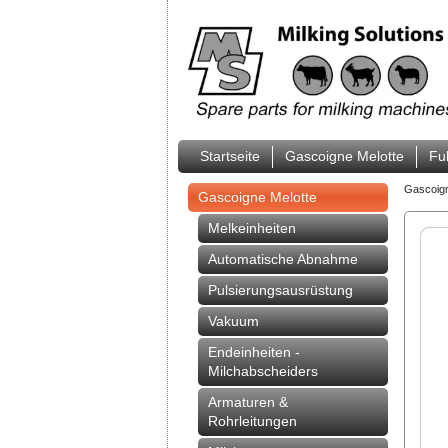
Startseite
Gascoigne Melotte
Fu
Gascoig
Gascoigne Melotte
Melkeinheiten
Automatische Abnahme
Pulsierungsausrüstung
Vakuum
Endeinheiten -
Milchabscheiders
Armaturen &
Rohrleitungen