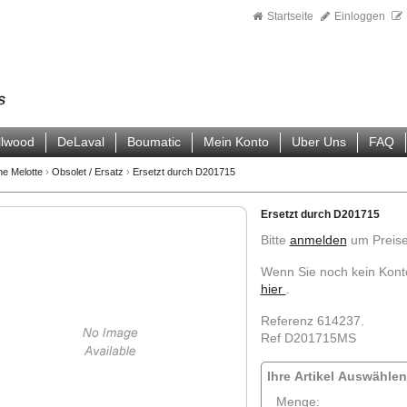
Startseite
Einloggen
llwood
DeLaval
Boumatic
Mein Konto
Uber Uns
FAQ
ne Melotte
›
Obsolet / Ersatz
›
Ersetzt durch D201715
Ersetzt durch D201715
Bitte
anmelden
um Preise
Wenn Sie noch kein Kont
hier
.
Referenz 614237.
Ref D201715MS
Ihre Artikel Auswählen
Menge: