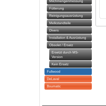
Milchmengenmessung
Fütterung
Reinigungsausrüstung
Melkstandteile
Divers
Installation & Ausrüstung
Obsolet / Ersatz
Ersetzt durch MS-
Version
Kein Ersatz
Fullwood
DeLaval
Boumatic