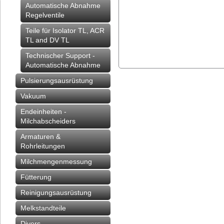
Automatische Abnahme
Regelventile
Teile für Isolator TL, ACR
TL and DV TL
Technischer Support -
Automatische Abnahme
Pulsierungsausrüstung
Vakuum
Endeinheiten -
Milchabscheiders
Armaturen &
Rohrleitungen
Milchmengenmessung
Fütterung
Reinigungsausrüstung
Melkstandteile
Divers