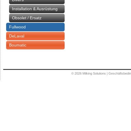
Installation & Ausrüstung
Obsolet / Ersatz
Fullwood
DeLaval
Boumatic
© 2026
Milking Solutions
|
Geschäftsbedi