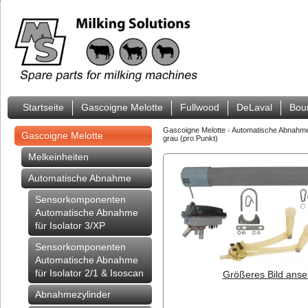
Startseite
Gascoigne Melotte
Fullwood
DeLaval
Bou
Gascoigne Melotte
›
Automatische Abnahm
Gascoigne Melotte
grau (pro Punkt)
Melkeinheiten
Automatische Abnahme
Sensorkomponenten
Automatische Abnahme
für Isolator 3/XP
Sensorkomponenten
Automatische Abnahme
für Isolator 2/1 & Isoscan
Größeres Bild anse
Abnahmezylinder