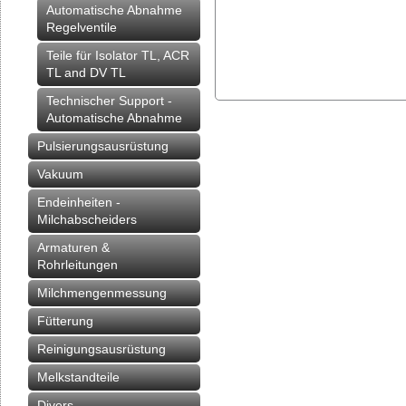
Automatische Abnahme
Regelventile
Teile für Isolator TL, ACR
TL and DV TL
Technischer Support -
Automatische Abnahme
Pulsierungsausrüstung
Vakuum
Endeinheiten -
Milchabscheiders
Armaturen &
Rohrleitungen
Milchmengenmessung
Fütterung
Reinigungsausrüstung
Melkstandteile
Divers