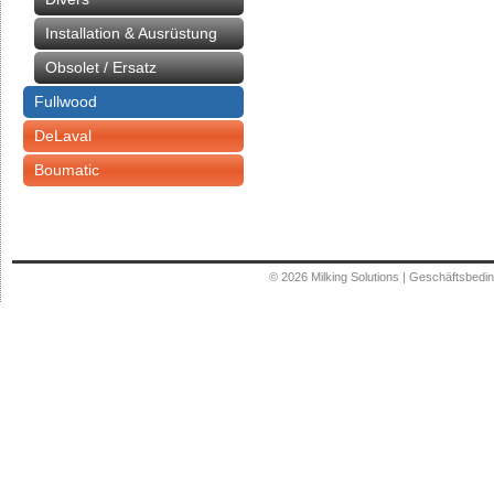
Installation & Ausrüstung
Obsolet / Ersatz
Fullwood
DeLaval
Boumatic
© 2026
Milking Solutions
|
Geschäftsbedi