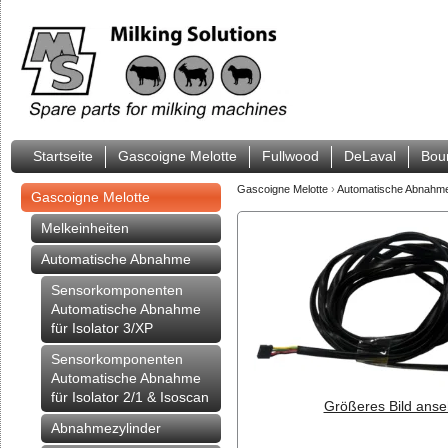
Startseite
Gascoigne Melotte
Fullwood
DeLaval
Bou
Gascoigne Melotte
›
Automatische Abnahm
Gascoigne Melotte
Melkeinheiten
Automatische Abnahme
Sensorkomponenten
Automatische Abnahme
für Isolator 3/XP
Sensorkomponenten
Automatische Abnahme
für Isolator 2/1 & Isoscan
Größeres Bild anse
Abnahmezylinder