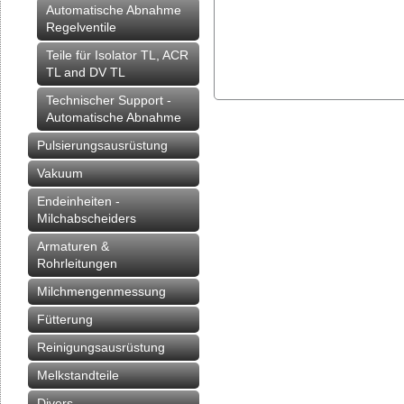
Automatische Abnahme
Regelventile
Teile für Isolator TL, ACR
TL and DV TL
Technischer Support -
Automatische Abnahme
Pulsierungsausrüstung
Vakuum
Endeinheiten -
Milchabscheiders
Armaturen &
Rohrleitungen
Milchmengenmessung
Fütterung
Reinigungsausrüstung
Melkstandteile
Divers