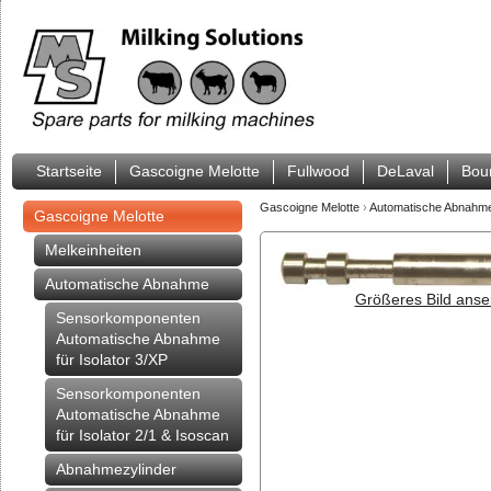
Startseite
Gascoigne Melotte
Fullwood
DeLaval
Bou
Gascoigne Melotte
›
Automatische Abnahm
Gascoigne Melotte
Melkeinheiten
Automatische Abnahme
Größeres Bild anse
Sensorkomponenten
Automatische Abnahme
für Isolator 3/XP
Sensorkomponenten
Automatische Abnahme
für Isolator 2/1 & Isoscan
Abnahmezylinder